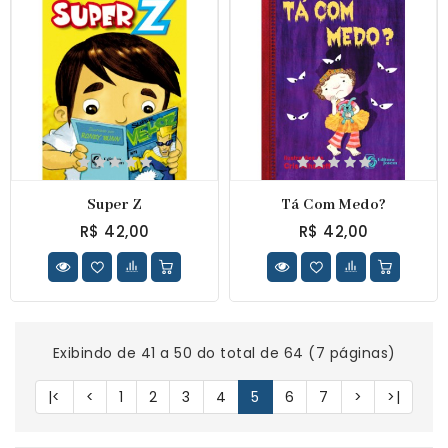
Super Z
Tá Com Medo?
R$ 42,00
R$ 42,00
Exibindo de 41 a 50 do total de 64 (7 páginas)
|<
<
1
2
3
4
5
6
7
>
>|