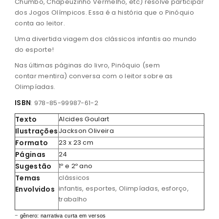
Chumbo, Chapeuzinho Vermelho, etc) resolve participar
dos Jogos Olímpicos. Essa é a história que o Pinóquio
conta ao leitor.
Uma divertida viagem dos clássicos infantis ao mundo
do esporte!
Nas últimas páginas do livro, Pinóquio (sem
contar mentira) conversa com o leitor sobre as
Olimpíadas.
ISBN
: 978-85-99987-61-2
Texto
Alcides Goulart
Ilustrações
Jackson Oliveira
Formato
23 x 23 cm
Páginas
24
Sugestão
1º e 2º ano
Temas
clássicos
infantis, esportes, Olimpíadas, esforço,
Envolvidos
trabalho
-
gênero: narrativa curta em versos