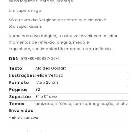
seca lágrimas, abraça, protege.
Um superamigo!
Só que um dia Serginho descobre que ele não é
tão super assim.
Numa narrativa mágica, o autor vai dividir com o leitor
momentos de reflexão, alegria, medo e
inquietude, sentimentos tão marcantes na infância.
ISBN
: 978-85-99987-39-1
Texto
Alcides Goulart
Ilustrações
Felipe Vellozo
Formato
17,5 x 25 cm
Páginas
32
Sugestão
3º e 5º ano
Temas
amizade, infância, família, imaginação, criativi
Envolvidos
-
gênero: narrativa