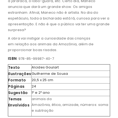
a jararaca, o lobo-guará, etc. Certo dia, Maneco
anuncia que dará um grande show. Os amigos
estranham. Afinal, Maneco não é artista. No dia do
espetáculo, toda a bicharada está lá, curiosa para ver a
apresentação. E não é que o público vai ter uma grande
surpresa?
A obra vai instigar a curiosidade das crianças
em relação aos animais da Amazônia, além de
proporcionar boas risadas.
ISBN
: 978-85-99987-40-7
Texto
Alcides Goulart
Ilustrações
Guilherme de Sousa
Formato
20,5 x 25 cm
Páginas
24
Sugestão
1º e 2º ano
Temas
animais da
Amazônia, ética, amizade, números: soma
Envolvidos
e subtração