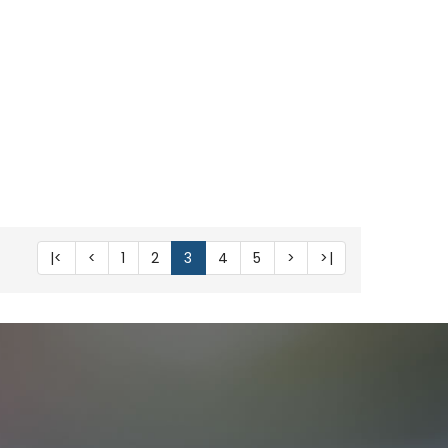
|<
<
1
2
3
4
5
>
>|