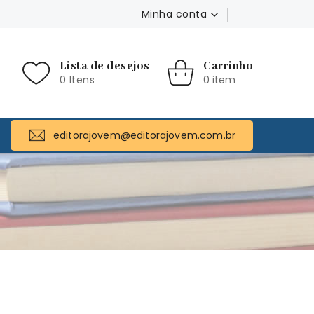
Minha conta
Lista de desejos
Carrinho
0 Itens
0 item
editorajovem@editorajovem.com.br